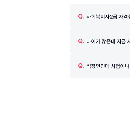
Q.
사회복지사2급 자격증
A.
Q.
학습자의 최종 학력에 따
나이가 많은데 지금 
학력자라면 학위 취득을 병행해
월 1일 이전에 수강 이력이
A.
Q.
사회복지 현장은 40~
되어 2학기(1년) 과정으로
직장인인데 시험이나 
은 연륜 있는 사회복지사를
매우 높은편입니다.
A.
온라인 강의는 시간 제
이 충분히 가능합니다. 중간
있습니다.