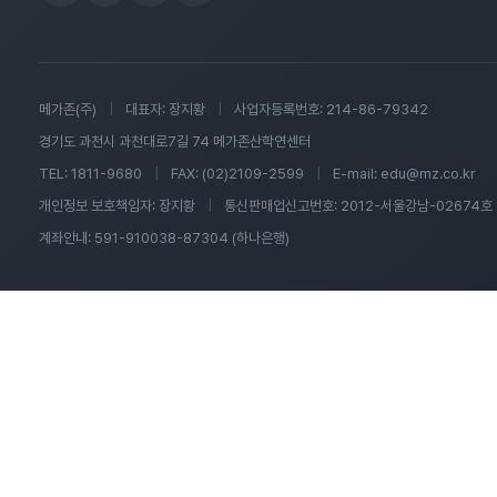
메가존(주)
|
대표자: 장지황
|
사업자등록번호: 214-86-79342
경기도 과천시 과천대로7길 74 메가존산학연센터
TEL: 1811-9680
|
FAX: (02)2109-2599
|
E-mail: edu@mz.co.kr
개인정보 보호책임자: 장지황
|
통신판매업신고번호: 2012-서울강남-02674호
계좌안내: 591-910038-87304 (하나은행)