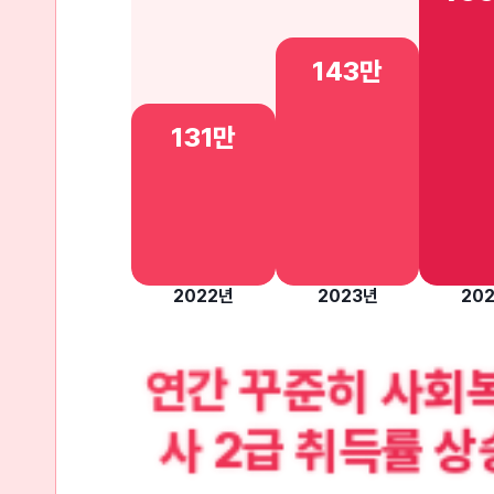
143만
131만
2022년
2023년
20
연간 꾸준히 사회
사 2급 취득률 상