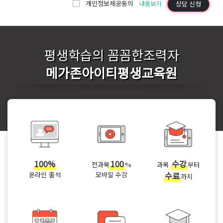
개인정보제공동의
상담 신청
내용보기
평생학습의 꼼꼼한조력자
메가존아이티평생교육원
100%
100
수강
전과목
%
과목
부터
온라인 출석
모바일 수강
수료
까지