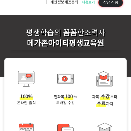
개인정보제공동의
상담 신청
내용보기
평생학습의 꼼꼼한조력자
메가존아이티평생교육원
100%
100
수강
전과목
%
과목
부터
온라인 출석
모바일 수강
수료
까지