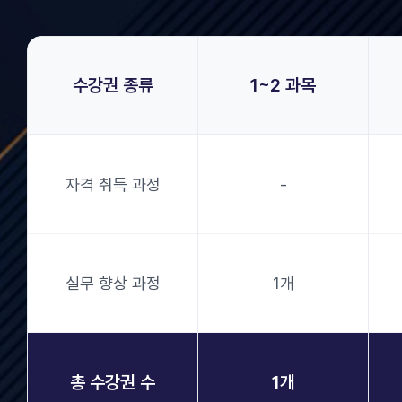
수강권 종류
1~2 과목
자격 취득 과정
-
실무 향상 과정
1개
총 수강권 수
1개