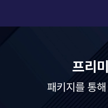
운영체제
자료구조
전필
전필
컴퓨터구조
전필
네트워크1
데이터통신
전선
전선
컴퓨터개론
전선
프리미
패키지를 통해