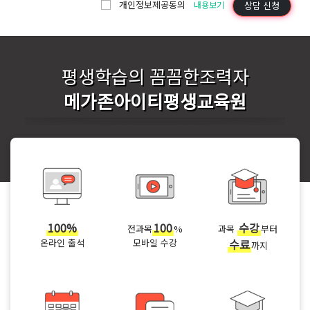
개인정보제공동의
상담 신청
내용보기
평생학습의 꼼꼼한조력자
메가존아이티평생교육원
100%
100
수강
전과목
%
과목
부터
온라인 출석
모바일 수강
수료
까지