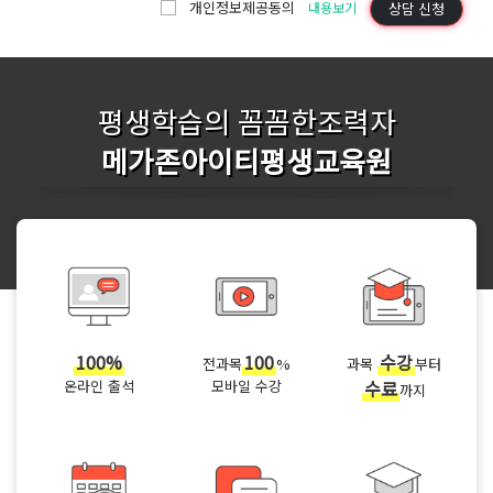
개인정보제공동의
상담 신청
내용보기
평생학습의 꼼꼼한조력자
메가존아이티평생교육원
100%
100
수강
전과목
%
과목
부터
온라인 출석
모바일 수강
수료
까지