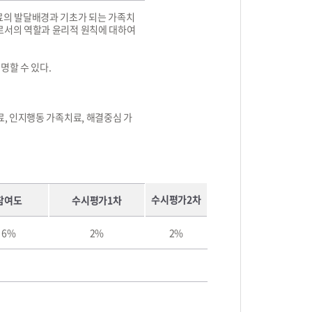
료의 발달배경과 기초가 되는 가족치
로서의 역할과 윤리적 원칙에 대하여
명할 수 있다.
, 인지행동 가족치료, 해결중심 가
수시평가2차
참여도
수시평가1차
6%
2%
2%