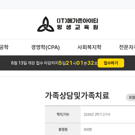
T공학
경영학(CPA)
사회복지학
전문자
5
21
01
32
8월 13일 개강 접수 마감까지
접수하기
일
시
분
초
가족상담및가족치료
모집
학기/기수
2024년 2학기 3기수
총정원
800명