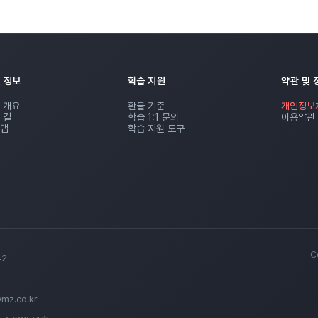
 정보
학습 지원
약관 및 
 개요
환불 기준
개인정보
 길
학습 1:1 문의
이용약관
맵
학습 지원 도구
C
42
@mz.co.kr