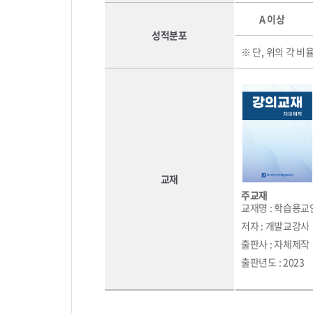
A 이상
성적분포
※ 단, 위의 각 비
교재
주교재
교재명 : 학습용교
저자 : 개발교강사
출판사 : 자체제작
출판년도 : 2023