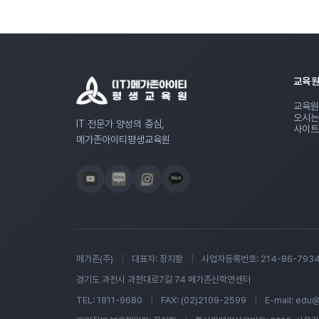
교육원
교육원
오시는
IT 전문가 양성의 중심,
사이트
메가존아이티평생교육원
메가존(주)
|
대표자: 장지황
|
사업자등록번호: 214-86-793
경기도 과천시 과천대로7길 74 메가존산학연센터
TEL: 1811-9680
|
FAX: (02)2109-2599
|
E-mail: edu