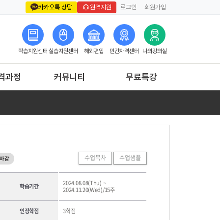
로그인
회원가입
카카오톡 상담
원격지원
학습지원센터
실습지원센터
해외편입
민간자격센터
나의강의실
격과정
커뮤니티
무료특강
수업목차
수업샘플
마감
2024.08.08(Thu) ~
학습기간
2024.11.20(Wed)/15주
인정학점
3학점