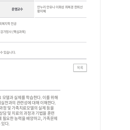
안누리
안유나
이화성
최복경
한희선
운영교수
황미혜
사회복지학 전공
 건강가정사 (핵심과목)
수 있습니다.
목록
 모델과 실제를 학습한다. 이를 위해
복지실천과의 관련성에 대해 이해한다.
료과정 및 가족치료모델의 실제 등을
상담 및 치료의 과정과 기법을 훈련
에 필요한 능력을 배양하고, 가족문제
 있다.