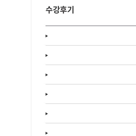
수강후기
좋은 강의 감사드립니다.
41
강의 너무 잘들었어요
40
유익한 강의었습니다.
39
가족을 이해하는 기본 틀을 배울 수 
38
수업이 좋았어요
37