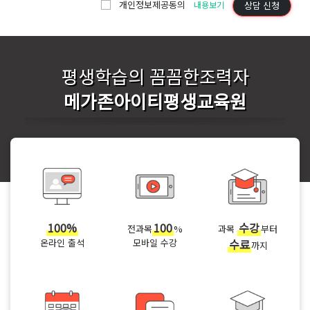
개인정보제공동의
상담 신청
내용보기
평생학습의 꼼꼼한조력자
메가존아이티평생교육원
100%
100
수강
전과목
%
과목
부터
온라인 출석
모바일 수강
수료
까지