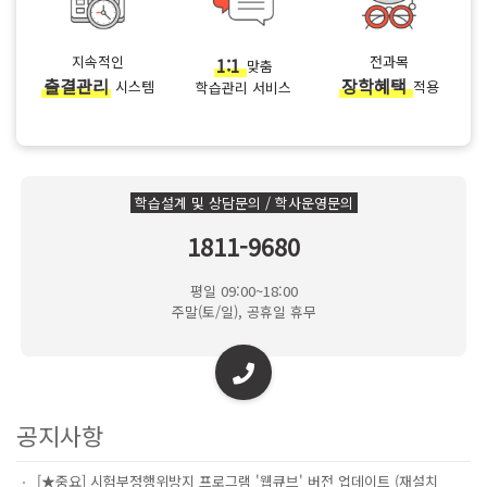
지속적인
1:1
전과목
맞춤
출결관리
장학혜택
시스템
적용
학습관리 서비스
학습설계 및 상담문의 / 학사운영문의
1811-9680
평일 09:00~18:00
주말(토/일), 공휴일 휴무
공지사항
[★중요] 시험부정행위방지 프로그램 '웹큐브' 버전 업데이트 (재설치