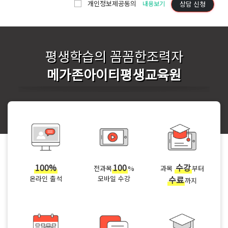
개인정보제공동의
상담 신청
내용보기
평생학습의 꼼꼼한조력자
메가존아이티평생교육원
100%
100
수강
전과목
%
과목
부터
온라인 출석
모바일 수강
수료
까지