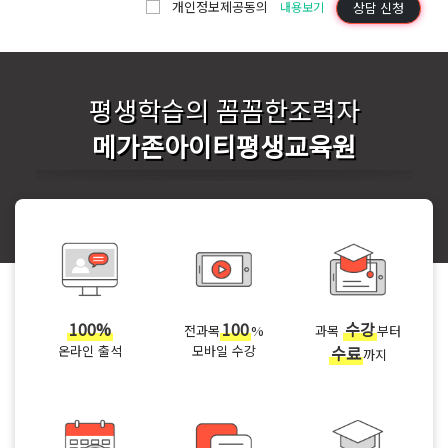
개인정보제공동의
상담 신청
내용보기
평생학습의 꼼꼼한조력자
메가존아이티평생교육원
100%
100
수강
전과목
%
과목
부터
온라인 출석
모바일 수강
수료
까지